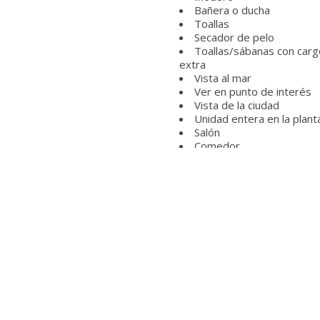
Bañera o ducha
Toallas
Secador de pelo
Toallas/sábanas con carg
extra
Vista al mar
Ver en punto de interés
Vista de la ciudad
Unidad entera en la plant
Salón
Comedor
Mobiliario de exterior
Cocina
Lavadora
Productos de limpieza
Nevera
Utensilios de cocina