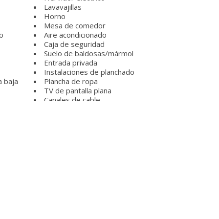
Lavavajillas
Horno
Mesa de comedor
o
Aire acondicionado
Caja de seguridad
Suelo de baldosas/mármol
Entrada privada
Instalaciones de planchado
a baja
Plancha de ropa
TV de pantalla plana
Canales de cable
Camas grandes (>2 metros)
Armario
Enchufe cerca de la cama
Tendedero para secar la ropa
Sofá-cama